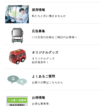
【終了】ご参加ありがとうございました
4月26日(日)はたら
く車ショーに参加いたします
採用情報
私たちと共に働きませんか
2026/04/02
リクルート
【終了】ご参加ありがとうございました
バス運転体験会開
広告募集
催のお知らせ
バス広告の出稿をご検討のお客様へ
2026/03/27
路線バス
オリジナルグッズ
バス停留所名の変更について
オリジナルグッズ
好評発売中！
2026/03/17
路線バス
4月1日(水)ダイヤ改正を行います
よくあるご質問
お困りの際はこちらから
2026/03/10
リクルート
採用賃金の改定を行いました。
お得情報
お得な乗車券、
2025/12/25
ツアーについて