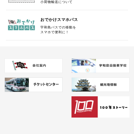
小荷物輸送について
2026年 四国霊場八十八ヶ所巡拝 募集開始いたしました。
おでかけスマホパス
2025/10/24
貸切バス
宇和島バスでの移動を
スマホで便利に！
11月1日より貸切バスの公示運賃が変わります。
2025/03/21
お得情報
3月25日より『おでかけスマホパス』PayPayでの利用が可能
になります!
2025/03/18
路線バス
4月1日ダイヤ改正について
2025/03/28
リクルート
職員の家族(高校生）の通学定期券代金を100％支給します！
2025/01/08
お知らせ