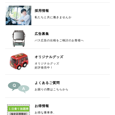
【終了】ご参加ありがとうございました
4月26日(日)はたら
く車ショーに参加いたします
採用情報
私たちと共に働きませんか
2026/04/02
リクルート
【終了】ご参加ありがとうございました
バス運転体験会開
広告募集
催のお知らせ
バス広告の出稿をご検討のお客様へ
2026/03/27
路線バス
オリジナルグッズ
バス停留所名の変更について
オリジナルグッズ
好評発売中！
2026/03/17
路線バス
4月1日(水)ダイヤ改正を行います
よくあるご質問
お困りの際はこちらから
2026/03/10
リクルート
採用賃金の改定を行いました。
お得情報
お得な乗車券、
2025/12/25
ツアーについて