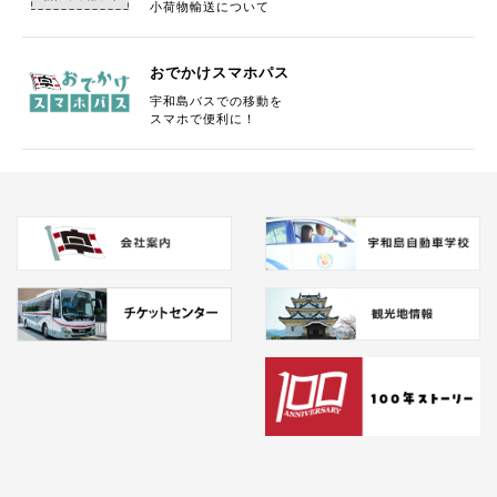
小荷物輸送について
2026年 四国霊場八十八ヶ所巡拝 募集開始いたしました。
おでかけスマホパス
2025/10/24
貸切バス
宇和島バスでの移動を
スマホで便利に！
11月1日より貸切バスの公示運賃が変わります。
2025/03/21
お得情報
3月25日より『おでかけスマホパス』PayPayでの利用が可能
になります!
2025/03/18
路線バス
4月1日ダイヤ改正について
2025/03/28
リクルート
職員の家族(高校生）の通学定期券代金を100％支給します！
2025/01/08
お知らせ