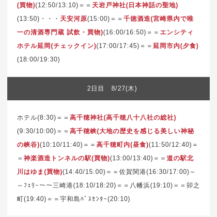
(買物)
(12:50/13:10)＝＝
天岩戸神社(日本神話の聖地)
(13:50)・・・
天安河原
(15:00)＝＝
千徳酒造(宮崎県内で唯
一の清酒専門蔵 試飲・買物)
(16:00/16:50)＝＝
エンシティ
ホテル延岡(チェックイン)
(17:00/17:45)＝＝
延岡市内(夕食)
(18:00/19:30)
2日目 8/27(木)
ホテル(8:30)＝＝
高千穂神社(高千穂八十八社の総社)
(9:30/10:00)＝＝
高千穂峡(大地の歴史を感じる美しい神秘
の峡谷)
(10:10/11:40)＝＝
高千穂町内(昼食)
(11:50/12:40)＝
＝
神楽酒造トンネルの駅(買物)
(13:00/13:40)＝＝
道の駅北
川はゆま(買物)
(14:40/15:00)＝＝佐賀関港(16:30/17:00)～
～ﾌｪﾘｰ～～三崎港(18:10/18:20)＝＝八幡浜(19:10)＝＝卯之
町(19:40)＝＝宇和島ﾊﾞｽｾﾝﾀｰ(20:10)