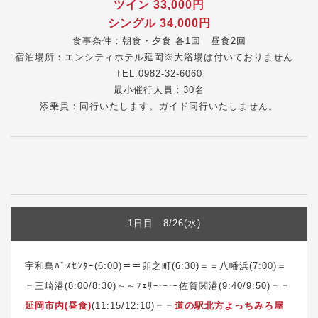
ツイン 33,000円
シングル 34,000円
食事条件：朝食・夕食 各1回 昼食2回
宿泊場所：エンシティホテル延岡※大浴場は付いておりません
TEL.0982-32-6060
最小催行人員：30名
添乗員：同行いたします。ガイド同行いたしません。
1日目 8/26(水)
宇和島ﾊﾞｽｾﾝﾀｰ(6:00)＝＝卯之町(6:30)＝＝八幡浜(7:00)＝
＝三崎港(8:00/8:30)～～ﾌｪﾘｰ～～佐賀関港(9:40/9:50)＝＝
延岡市内(昼食)
(11:15/12:10)＝＝
道の駅北方よっちみろ屋