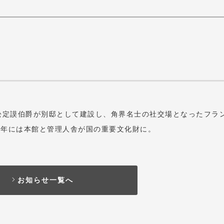
久松定謨伯爵が別邸として建設し、角界名士の社交場となったフラ
1年には本館と管理人舎が国の重要文化財に。
お知らせ一覧へ