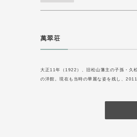
萬翠荘
大正11年（1922）、旧松山藩主の子孫・
の洋館。現在も当時の華麗な姿を残し、201