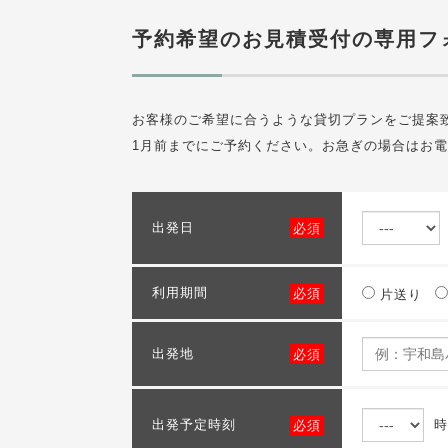
予約希望のお見積受付の専用フ
お客様のご希望に合うような貸切プランをご提案
1月前までにご予約ください。お急ぎの場合はお
出発日
必須
利用期間
必須
片送り
出発地
必須
出発予定時刻
時
必須