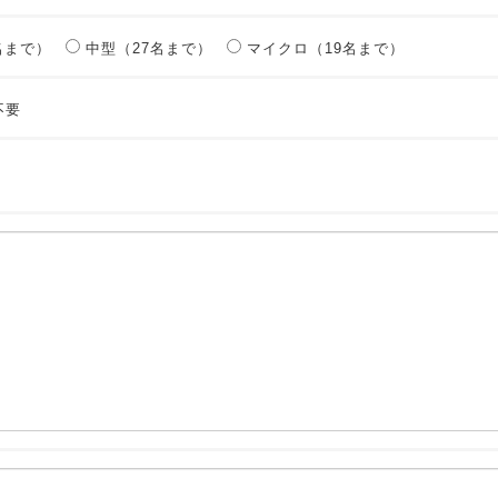
名まで）
中型（27名まで）
マイクロ（19名まで）
不要