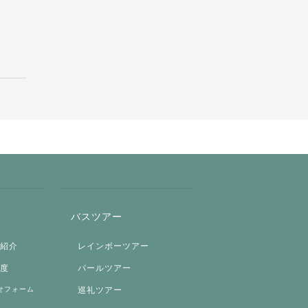
バスツアー
両紹介
レインボーツアー
制度
パールツアー
せフォーム
巡礼ツアー