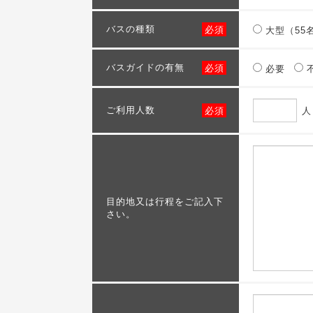
バスの種類
必須
大型（55
バスガイドの有無
必須
必要
ご利用人数
必須
人
目的地又は行程をご記入下
さい。