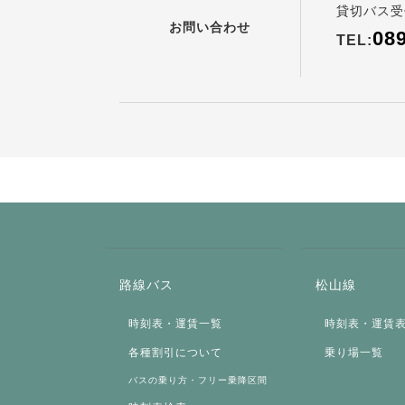
貸切バス受
お問い合わせ
08
TEL:
路線バス
松山線
時刻表・運賃一覧
時刻表・運賃
各種割引について
乗り場一覧
バスの乗り方・フリー乗降区間