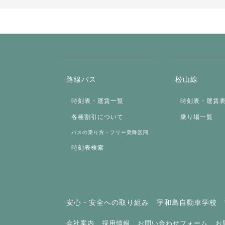
路線バス
松山線
時刻表・運賃一覧
時刻表・運賃
各種割引について
乗り場一覧
バスの乗り方・フリー乗降区間
時刻表検索
安心・安全への取り組み
宇和島自動車学校
会社案内
採用情報
お問い合わせフォーム
お