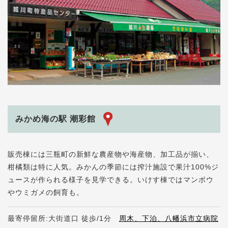
みかめ海の駅 潮彩館
販売棟には三瓶町の新鮮な農産物や海産物、加工品が揃い、
柑橘類は特に人気。みかんの季節には搾汁施設で果汁100%ジ
ュースが作られる様子を見学できる。いけす棟ではマンボウ
やウミガメの飼育も。
最寄停留所:大街道口 徒歩/1分
周木、下泊、八幡浜市立病院