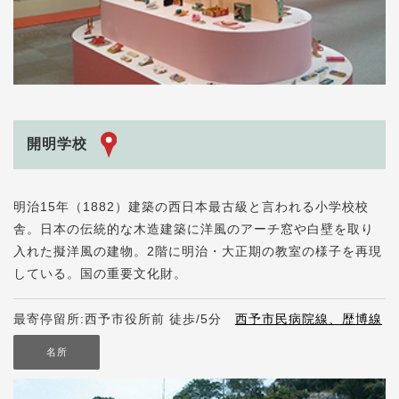
開明学校
明治15年（1882）建築の西日本最古級と言われる小学校校
舎。日本の伝統的な木造建築に洋風のアーチ窓や白壁を取り
入れた擬洋風の建物。2階に明治・大正期の教室の様子を再現
している。国の重要文化財。
最寄停留所:西予市役所前 徒歩/5分
西予市民病院線、歴博線
名所