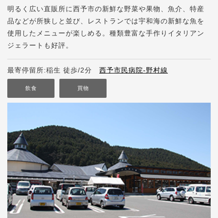
明るく広い直販所に西予市の新鮮な野菜や果物、魚介、特産
品などが所狭しと並び、レストランでは宇和海の新鮮な魚を
使用したメニューが楽しめる。種類豊富な手作りイタリアン
ジェラートも好評。
最寄停留所:稲生 徒歩/2分
西予市民病院-野村線
飲食
買物