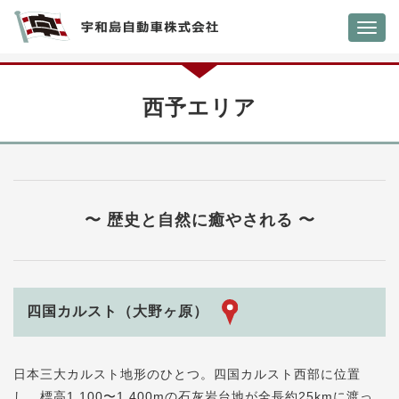
Toggl
navig
西予エリア
〜 歴史と自然に癒やされる 〜
四国カルスト（大野ヶ原）
日本三大カルスト地形のひとつ。四国カルスト西部に位置
し、標高1,100〜1,400mの石灰岩台地が全長約25kmに渡っ