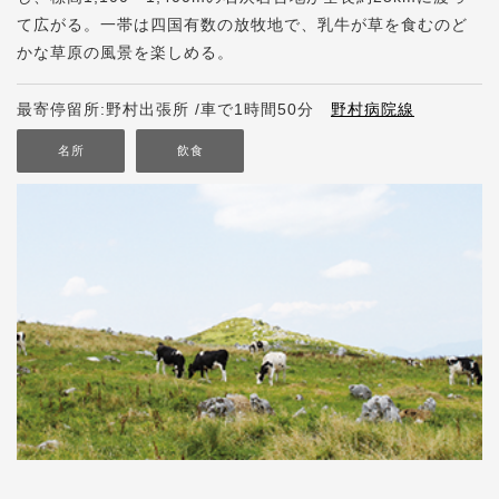
て広がる。一帯は四国有数の放牧地で、乳牛が草を食むのど
かな草原の風景を楽しめる。
最寄停留所:野村出張所 /車で1時間50分
野村病院線
名所
飲食