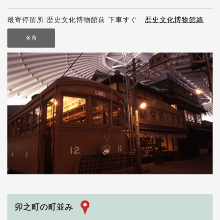
最寄停留所:歴史文化博物館前 下車すぐ
歴史文化博物館線
名所
卯之町の町並み