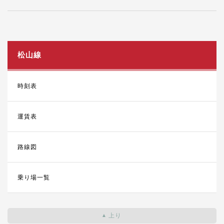
松山線
時刻表
運賃表
路線図
乗り場一覧
上り
▲