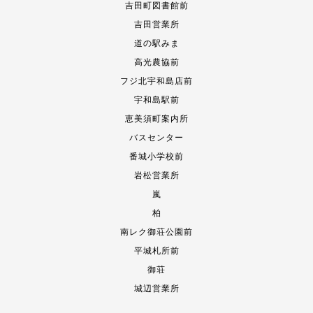
吉田町図書館前
吉田営業所
道の駅みま
高光農協前
フジ北宇和島店前
宇和島駅前
恵美須町案内所
バスセンター
番城小学校前
岩松営業所
嵐
柏
南レク御荘公園前
平城札所前
御荘
城辺営業所