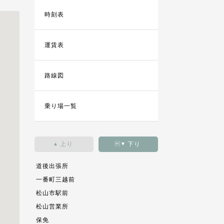
時刻表
運賃表
路線図
乗り場一覧
上り
下り
▲
▼
道後出張所
一番町三越前
松山市駅前
松山営業所
保免