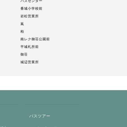
バスセンター
番城小学校前
岩松営業所
嵐
柏
南レク御荘公園前
平城札所前
御荘
城辺営業所
バスツアー