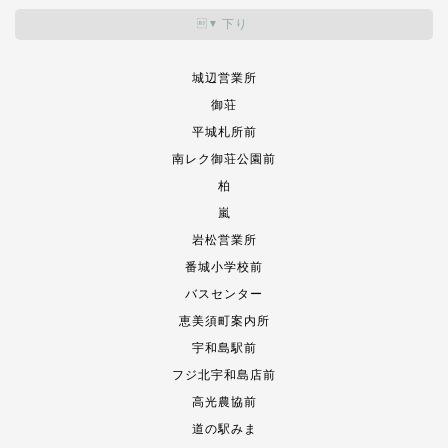
下り
▼
城辺営業所
御荘
平城札所前
南レク御荘公園前
柏
嵐
岩松営業所
番城小学校前
バスセンター
恵美須町案内所
宇和島駅前
フジ北宇和島店前
高光農協前
道の駅みま