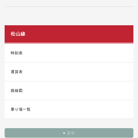
松山線
時刻表
運賃表
路線図
乗り場一覧
上り
▲