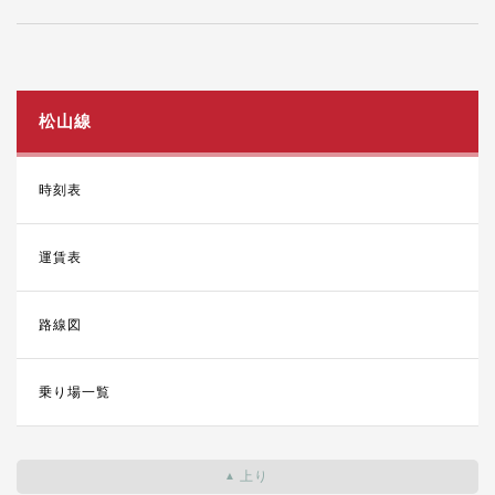
松山線
時刻表
運賃表
路線図
乗り場一覧
上り
▲