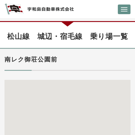
Toggl
navig
松山線 城辺・宿毛線 乗り場一覧
南レク御荘公園前