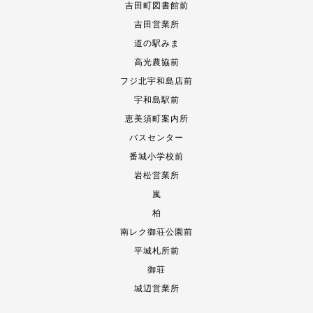
吉田町図書館前
吉田営業所
道の駅みま
高光農協前
フジ北宇和島店前
宇和島駅前
恵美須町案内所
バスセンター
番城小学校前
岩松営業所
嵐
柏
南レク御荘公園前
平城札所前
御荘
城辺営業所