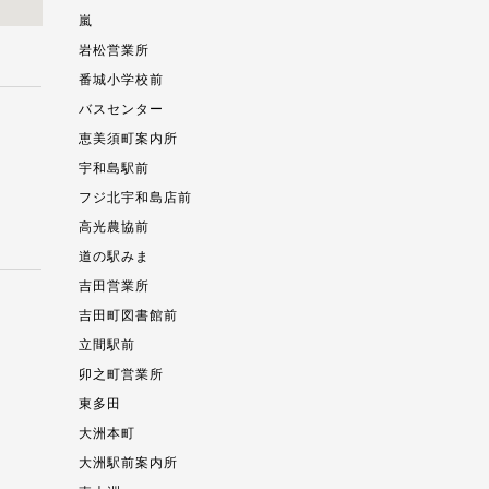
嵐
岩松営業所
番城小学校前
バスセンター
恵美須町案内所
宇和島駅前
フジ北宇和島店前
高光農協前
道の駅みま
吉田営業所
吉田町図書館前
立間駅前
卯之町営業所
東多田
大洲本町
大洲駅前案内所