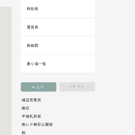
時刻表
運賃表
路線図
乗り場一覧
上り
下り
▲
▼
城辺営業所
御荘
平城札所前
南レク御荘公園前
柏