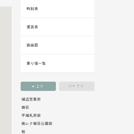
時刻表
運賃表
路線図
乗り場一覧
上り
下り
▲
▼
城辺営業所
御荘
平城札所前
南レク御荘公園前
柏