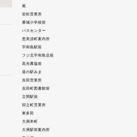
嵐
岩松営業所
番城小学校前
バスセンター
恵美須町案内所
宇和島駅前
フジ北宇和島店前
高光農協前
道の駅みま
吉田営業所
吉田町図書館前
立間駅前
卯之町営業所
東多田
大洲本町
大洲駅前案内所